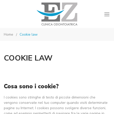
Studio
Montebelluna
Dentistico
Home
Cookie law
Dott.
Zamprogno
COOKIE LAW
Cosa sono i cookie?
I cookies sono stringhe di testo di piccole dimensioni che
vengono conservate nel tuo computer quando visiti determinate
pagine su Internet. I cookies possono svolgere diverse funzioni,
come ad esempio permetterti di navigare fra le varie pagine in