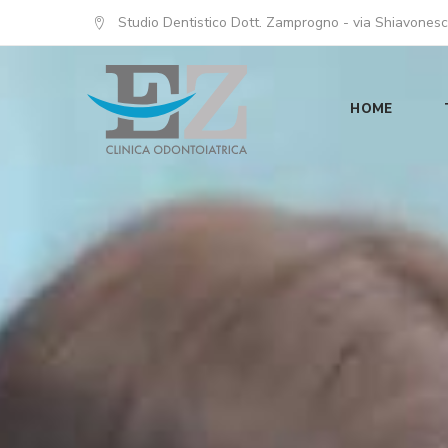
Studio Dentistico Dott. Zamprogno - via Shiavonesc
HOME
Studio
Montebelluna
Dentistico
Dott.
Zamprogno