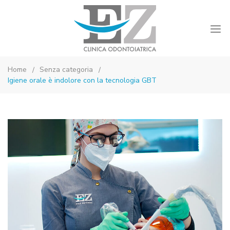
Studio
Montebelluna
Dentistico
Home
Senza categoria
Dott.
Igiene orale è indolore con la tecnologia GBT
Zamprogno